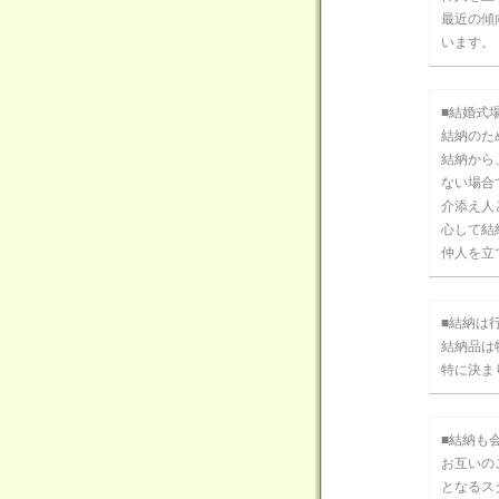
最近の傾
います。
■結婚式
結納のた
結納から
ない場合
介添え人
心して結
仲人を立
■結納は
結納品は
特に決ま
■結納も
お互いの
となるス