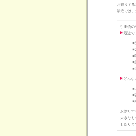
お贈りする
最近では、
引出物の
最近で
■
■
■
■
■
どんな
■
■
■
お贈りす
大きなも
もありま