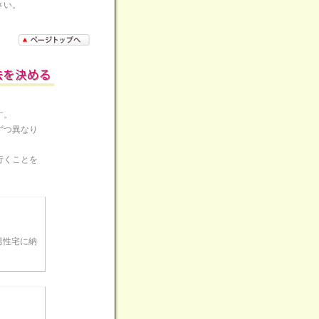
さい。
す。
ずつ異なり
行くことを
男性宅に納