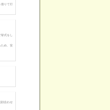
を借りて行
で挙式をし
るため、安
初顔合わせ