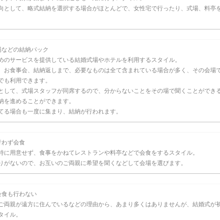
向として、略式結納を選択する場合がほとんどで、女性宅で行ったり、式場、料亭
場などの結納パック
めのサービスを提供している結婚式場やホテルを利用するスタイル。
、お食事会、結納返しまで、必要なものは全て含まれている場合が多く、その会場
でも利用できます。
として、式場スタッフが同席するので、分からないことをその場で聞くことができ
納を進めることができます。
てる場合も一度に集まり、結納が行われます。
行わず会食
特に用意せず、食事をかねてレストランや料亭などで会食をするスタイル。
りがないので、お互いのご両親に希望を聞くなどして会場を選びます。
会食も行わない
ご両親が遠方に住んでいるなどの理由から、あまり多くはありませんが、結婚式が
タイル。