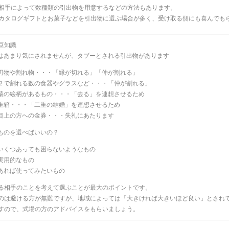
相手によって数種類の引出物を用意するなどの方法もあります。
カタログギフトとお菓子などを引出物に選ぶ場合が多く、受け取る側にも喜んでも
豆知識
はあまり気にされませんが、タブーとされる引出物があります
刃物や割れ物・・・「縁が切れる」「仲が割れる」
２で割れる数の食器やグラスなど・・・「仲が割れる」
猿の絵柄があるもの・・・「去る」を連想させるため
重箱・・・「二重の結婚」を連想させるため
目上の方への金券・・・失礼にあたります
ものを選べばいいの？
いくつあっても困らないようなもの
実用的なもの
あれば使ってみたいもの
る相手のことを考えて選ぶことが最大のポイントです。
のは避ける方が無難ですが、地域によっては「大きければ大きいほど良い」とされ
すので、式場の方のアドバイスをもらいましょう。