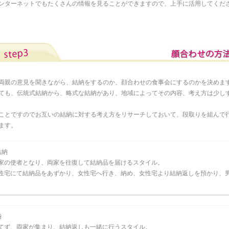
ンターネットでもたくさんの情報を見ることができますので、上手に活用してくだ
両親の意見を聞きながら、結納をするのか、顔合わせの食事会にするのかを決めま
ても、伝統式結納から、略式な結納があり、地域によってその内容、考え方は少し
ことですのでお互いの結納に対する考え方をリサーチしておいて、段取りを組んで
ます。
結納
家の使者となり、両家を往復して結納品を届けるスタイル。
性宅にて結納品をあずかり、女性宅へ行き、納め、女性宅より結納返しを預かり、
納
てず、両家が集まり、結納返しも一緒に行うスタイル。