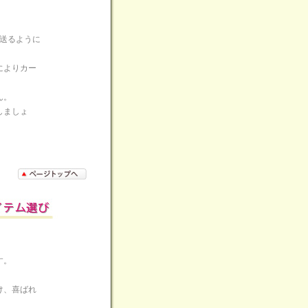
送るように
によりカー
ん。
しましょ
す。
け、喜ばれ