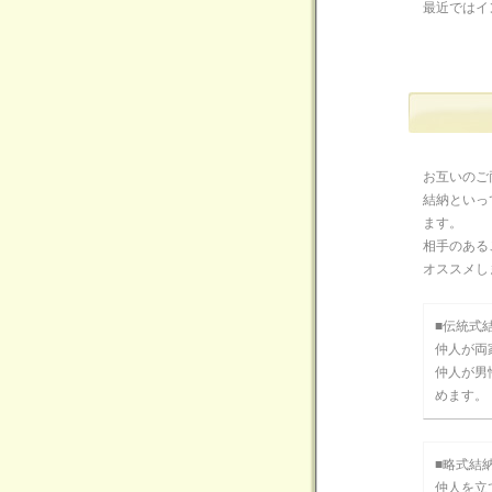
最近ではイ
お互いのご
結納といっ
ます。
相手のある
オススメし
■伝統式
仲人が両
仲人が男
めます。
■略式結
仲人を立