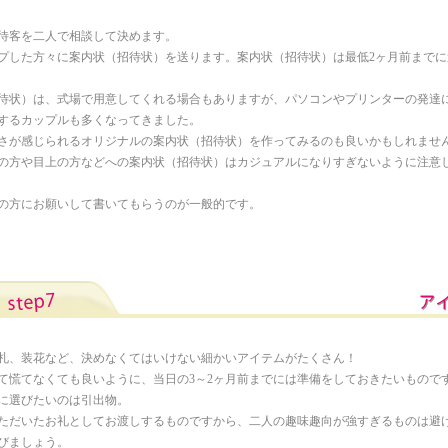
待客を二人で相談して決めます。
プした方々に案内状（招待状）を送ります。案内状（招待状）は最低2ヶ月前までに
待状）は、式場で用意してくれる場合もありますが、パソコンやプリンターの発達
するカップルも多くなってきました。
さが感じられるオリジナルの案内状（招待状）を作ってみるのも良いかもしれませ
の方や目上の方などへの案内状（招待状）はカジュアルになりすぎないように注意
の方にお願いして書いてもらうのが一般的です。
札、装花など、決めなくてはいけない細かいアイテムがたくさん！
て慌てなくても良いように、当日の3～2ヶ月前までには準備をしておきたいもので
に選びたいのは引出物。
ただいたお礼としてお渡しするものですから、二人の趣味趣向が強すぎるものは避
びましょう。