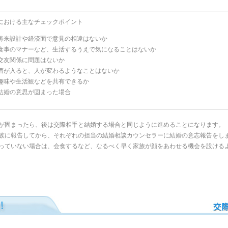
における主なチェックポイント
将来設計や経済面で意見の相違はないか
食事のマナーなど、生活するうえで気になることはないか
交友関係に問題はないか
酒が入ると、人が変わるようなことはないか
趣味や生活観などを共有できるか
結婚の意思が固まった場合
が固まったら、後は交際相手と結婚する場合と同じように進めることになります。
族に報告してから、それぞれの担当の結婚相談カウンセラーに結婚の意志報告をし
っていない場合は、会食するなど、なるべく早く家族が顔をあわせる機会を設ける