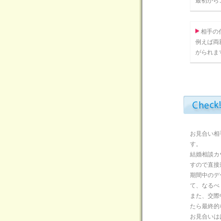
最初から
相手の
例えば両
がられま
お見合い相
す。
結婚相談カ
すので直接
期間中のデ
て、なるべ
また、交際
たら最終的
お見合いは