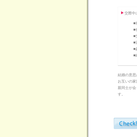
交際中
■
■
■
■
■
■
結婚の意思
お互いの家
親同士が会
す。