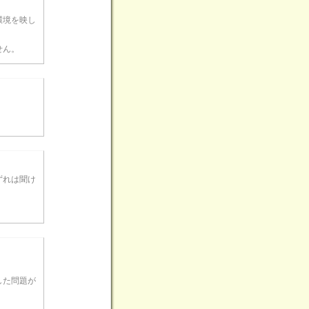
環境を映し
せん。
ずれは聞け
した問題が