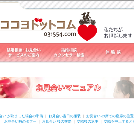
合い が決まった場合の準備
｜
お見合い当日の服装
｜
お見合い の席での座席の位
お見合い時のタブー
｜
お見合い 後の交際
｜
交際後の返事
｜
交際を中止すると