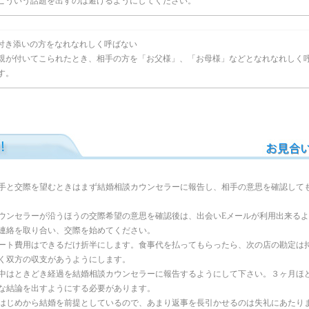
こういう話題を出すのは避けるようにしてください。
付き添いの方をなれなれしく呼ばない
親が付いてこられたとき、相手の方を「お父様」、「お母様」などとなれなれしく
す。
手と交際を望むときはまず結婚相談カウンセラーに報告し、相手の意思を確認して
ウンセラーが沿うほうの交際希望の意思を確認後は、出会いEメールが利用出来る
連絡を取り合い、交際を始めてください。
ート費用はできるだけ折半にします。食事代を払ってもらったら、次の店の勘定は
く双方の収支があうようにします。
中はときどき経過を結婚相談カウンセラーに報告するようにして下さい。３ヶ月ほ
な結論を出すようにする必要があります。
はじめから結婚を前提としているので、あまり返事を長引かせるのは失礼にあたり