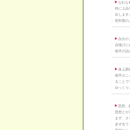
なれな
特に上品
出します
初対面の
自分の
自慢げに
相手の話
身上調
相手のこ
ることで
ゆっくり
思想、
思想とか
まず、さ
必ず出て