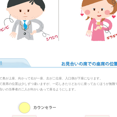
て奥が上座、向かって右が一座、左が二位座、入口側が下座になります。
て座席の位置は少しずつ違いますが、一応しきたりどおりに座っておくほうが無難
合いの当事者の二人が向かいあって座るようにします。