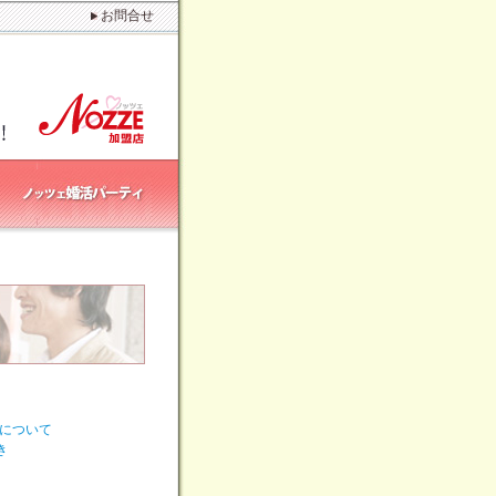
お問合せ
置について
き