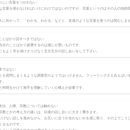
れしい言葉をつかわない
な言葉を使わなければいけにわけではないのですが、言葉というのはその人の知的
。
人に向かって、「わかる。わかる」などと、友達のような言葉を使うのは関心しま
ことばかり話すべきではない
自分のことばかり披瀝するのは感じが悪いものです。
にもよく耳を傾けさりげなく五分五分の話しあいをして下さい。
査ではない
とを質問しまくるような調査官のようではいけません。フィーリングさえ合えばい
す。
と時間をかけて相手を理解していく心構えが必要です。
政治、人権、宗教については触れない
宗教とかの考え方の違いは、以後の話し合いに大きく響きます。
りげない話しを進めながら、お互いに合うか合わないかを感じ取り、その上でこう
くるものです。