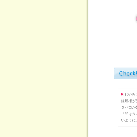
むやみ
嫌煙権が
タバコが
「私はタ
いように