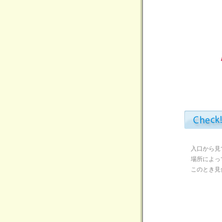
入口から見
場所によっ
このとき見