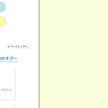
。
いを忘れな