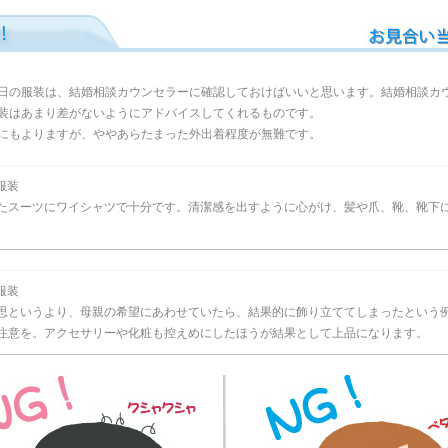
日の服装は、結婚相談カウンセラーに確認しておけばいいと思います。結婚相談カ
装はあまり差がないようにアドバイスしてくれるものです。
にもよりますが、ややあらたまった外出着程度が無難です。
服装
たスーツにワイシャツで十分です。清潔感を出すように心がけ、髪や爪、靴、靴下
服装
思というより、母親の希望にあわせていたら、結果的に飾り立ててしまったという
注意を。アクセサリーや化粧も控えめにしたほうが結果として上品になります。