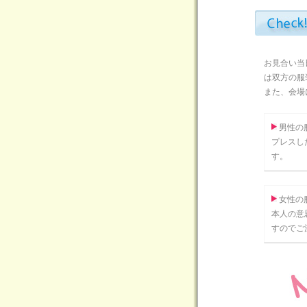
お見合い当
は双方の服
また、会場
男性の
プレスし
す。
女性の
本人の意
すのでご