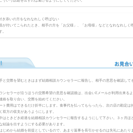
こういう話題を出すのは避けるようにしてください。
付き添いの方をなれなれしく呼ばない
親が付いてこられたとき、相手の方を「お父様」、「お母様」などとなれなれしく
す。
手と交際を望むときはまず結婚相談カウンセラーに報告し、相手の意思を確認して
ウンセラーが沿うほうの交際希望の意思を確認後は、出会いEメールが利用出来る
連絡を取り合い、交際を始めてください。
ート費用はできるだけ折半にします。食事代を払ってもらったら、次の店の勘定は
く双方の収支があうようにします。
中はときどき経過を結婚相談カウンセラーに報告するようにして下さい。３ヶ月ほ
な結論を出すようにする必要があります。
はじめから結婚を前提としているので、あまり返事を長引かせるのは失礼にあたり