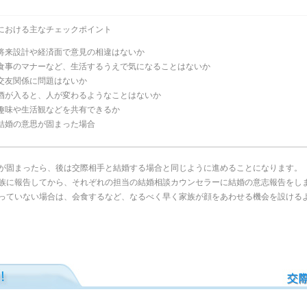
における主なチェックポイント
将来設計や経済面で意見の相違はないか
食事のマナーなど、生活するうえで気になることはないか
交友関係に問題はないか
酒が入ると、人が変わるようなことはないか
趣味や生活観などを共有できるか
結婚の意思が固まった場合
が固まったら、後は交際相手と結婚する場合と同じように進めることになります。
族に報告してから、それぞれの担当の結婚相談カウンセラーに結婚の意志報告をし
っていない場合は、会食するなど、なるべく早く家族が顔をあわせる機会を設ける