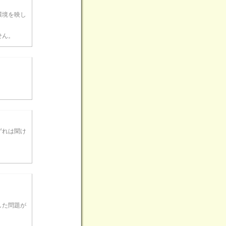
環境を映し
せん。
ずれは聞け
した問題が