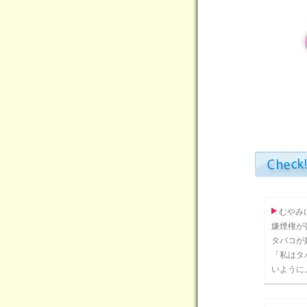
むやみ
嫌煙権が
タバコが
「私はタ
いように