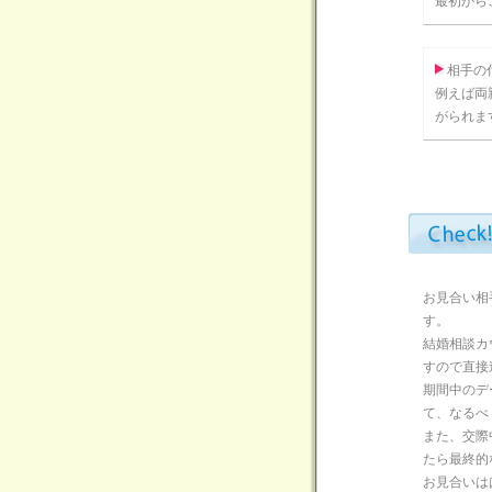
最初から
相手の
例えば両
がられま
お見合い相
す。
結婚相談カ
すので直接
期間中のデ
て、なるべ
また、交際
たら最終的
お見合いは