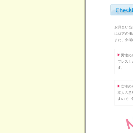
お見合い当
は双方の服
また、会場
男性の
プレスし
す。
女性の
本人の意
すのでご