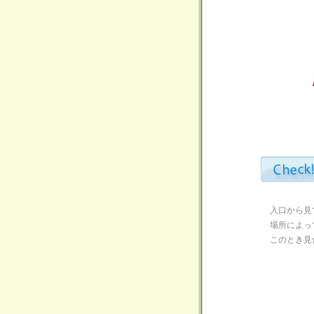
入口から見
場所によっ
このとき見