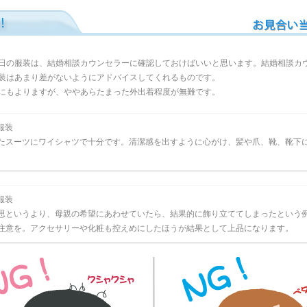
日の服装は、結婚相談カウンセラーに確認しておけばいいと思います。結婚相談カ
装はあまり差がないようにアドバイスしてくれるものです。
にもよりますが、ややあらたまった外出着程度が無難です。
服装
たスーツにワイシャツで十分です。清潔感を出すように心がけ、髪や爪、靴、靴下
服装
思というより、母親の希望にあわせていたら、結果的に飾り立ててしまったという
注意を。アクセサリーや化粧も控えめにしたほうが結果として上品になります。