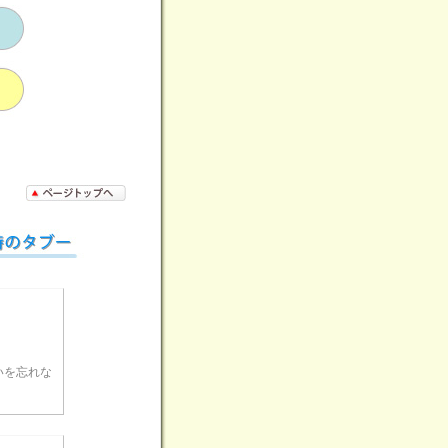
。
いを忘れな