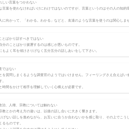
れしい言葉をつかわない
な言葉を使わなければいけにわけではないのですが、言葉というのはその人の知的
。
人に向かって、「わかる。わかる」などと、友達のような言葉を使うのは関心しま
ことばかり話すべきではない
自分のことばかり披瀝するのは感じが悪いものです。
にもよく耳を傾けさりげなく五分五分の話しあいをして下さい。
査ではない
とを質問しまくるような調査官のようではいけません。フィーリングさえ合えばい
す。
と時間をかけて相手を理解していく心構えが必要です。
政治、人権、宗教については触れない
宗教とかの考え方の違いは、以後の話し合いに大きく響きます。
りげない話しを進めながら、お互いに合うか合わないかを感じ取り、その上でこう
くるものです。