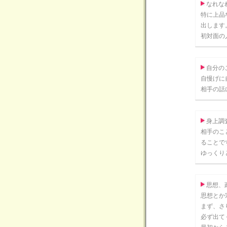
なれな
特に上品
出します
初対面の
自分の
自慢げに
相手の話
身上調
相手のこ
ることで
ゆっくり
思想、
思想とか
まず、さ
必ず出て