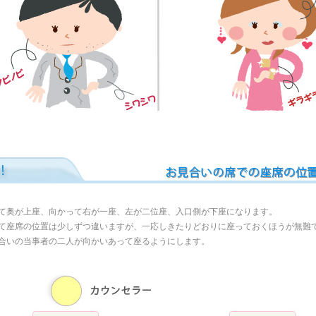
て奥が上座、向かって右が一座、左が二位座、入口側が下座になります。
て座席の位置は少しずつ違いますが、一応しきたりどおりに座っておくほうが無難
合いの当事者の二人が向かいあって座るようにします。