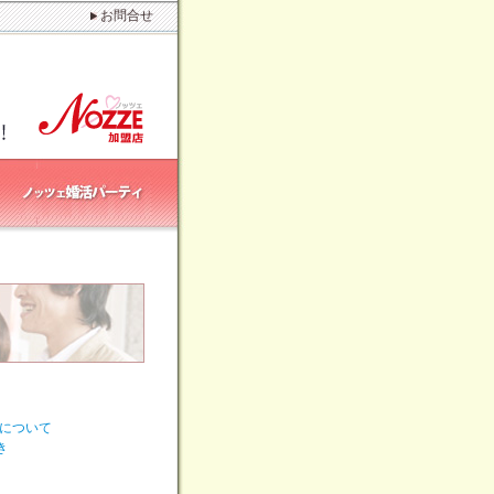
お問合せ
置について
き