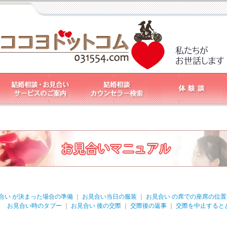
合い が決まった場合の準備
｜
お見合い当日の服装
｜
お見合い の席での座席の位
お見合い時のタブー
｜
お見合い 後の交際
｜
交際後の返事
｜
交際を中止すると