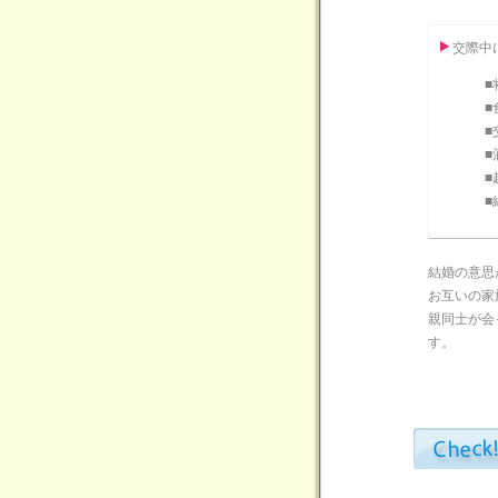
交際中
■
■
■
■
■
■
結婚の意思
お互いの家
親同士が会
す。