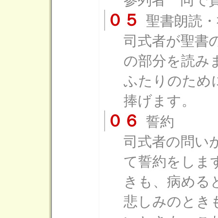
参列者一同で
０５
聖書朗読・
司式者が聖書
の部分を読み
ふたりのため
捧げます。
０６
誓約
司式者の問い
て誓約をしま
きも、病める
悲しみのとき