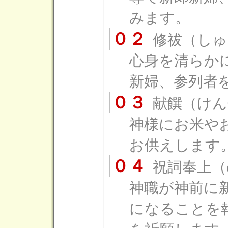
みます。
０２
修祓（しゅ
心身を清らか
新婦、参列者
０３
献饌（けん
神様にお米や
お供えします
０４
祝詞奉上（
神職が神前に
になることを