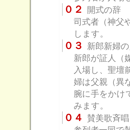
０２
開式の辞
司式者（神父
します。
０３
新郎新婦の
新郎が証人（
入場し、聖壇
婦は父親（異
腕に手をかけ
みます。
０４
賛美歌斉唱