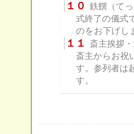
１０
鉄饌（てっ
式終了の儀式
のをお下げし
１１
斎主挨拶・
斎主からお祝
す。参列者は
す。