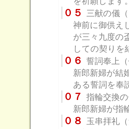
を祈願します
０５
三献の儀（
神前に御供え
が三々九度の
しての契りを
０６
誓詞奉上（
新郎新婦が結
ある誓詞を奉
０７
指輪交換の
新郎新婦が指
０８
玉串拝礼（