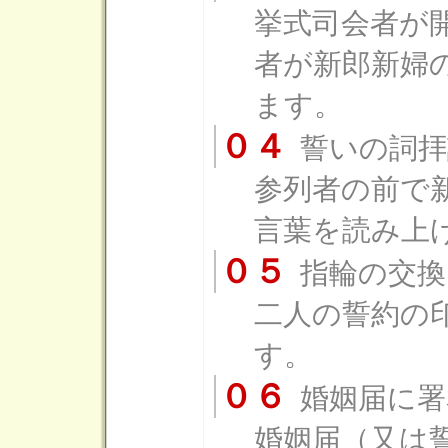
挙式司会者が
者が新郎新婦
ます。
０４
誓いの詞拝
参列者の前で
言葉を読み上
０５
指輪の交換
二人の誓約の
す。
０６
婚姻届に署
婚姻届（又は