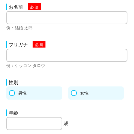
お名前
例：結婚 太郎
フリガナ
例：ケッコン タロウ
性別
男性
女性
年齢
歳