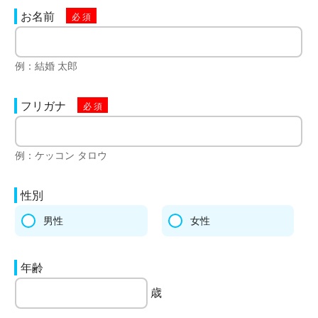
お名前
例：結婚 太郎
フリガナ
例：ケッコン タロウ
性別
男性
女性
年齢
歳