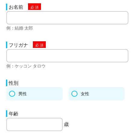
お名前
例：結婚 太郎
フリガナ
例：ケッコン タロウ
性別
男性
女性
年齢
歳