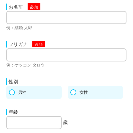
お名前
例：結婚 太郎
フリガナ
例：ケッコン タロウ
性別
男性
女性
年齢
歳