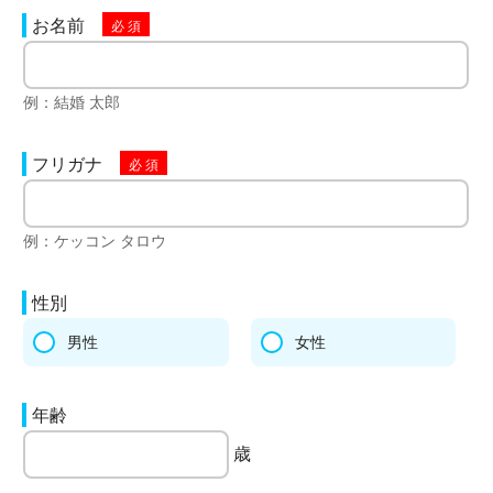
お名前
例：結婚 太郎
フリガナ
例：ケッコン タロウ
性別
男性
女性
年齢
歳