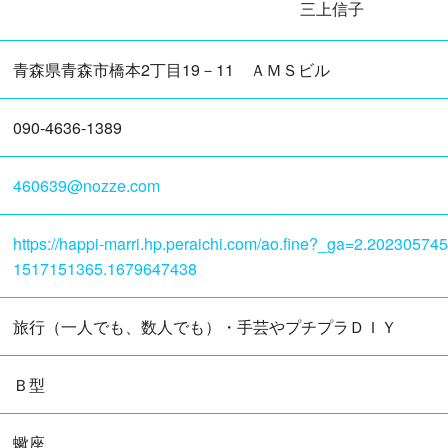
三上信子
青森県青森市橋本2丁目19－11 ＡＭＳビル
090-4636-1389
460639@nozze.com
https://happi-marri.hp.peraichi.com/ao.fine?_ga=2.202305
1517151365.1679647438
旅行（一人でも、数人でも）・手芸やプチプラＤＩＹ
Ｂ型
蠍座