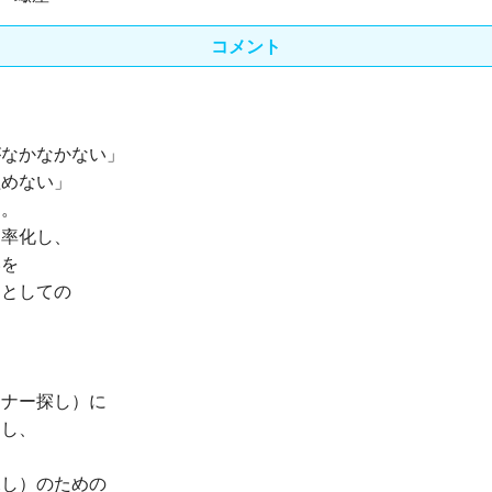
コメント
がなかなかない」
組めない」
す。
効率化し、
いを
ーとしての
。
トナー探し）に
きし、
探し）のための