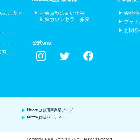
スのご案内
社会貢献の高い仕事
会社概
結婚カウンセラー募集
プライ
お問合
公式sns
四国
Nozze.加盟店事業部ブログ
Nozze.婚活パーティー
Copyright© お見合い ココヨドットコム All Rights Reserved.