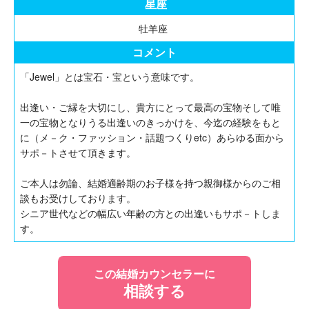
星座
牡羊座
コメント
「Jewel」とは宝石・宝という意味です。
出逢い・ご縁を大切にし、貴方にとって最高の宝物そして唯
一の宝物となりうる出逢いのきっかけを、今迄の経験をもと
に（メ－ク・ファッション・話題つくりetc）あらゆる面から
サポ－トさせて頂きます。
ご本人は勿論、結婚適齢期のお子様を持つ親御様からのご相
談もお受けしております。
シニア世代などの幅広い年齢の方との出逢いもサポ－トしま
す。
この結婚カウンセラーに
相談する