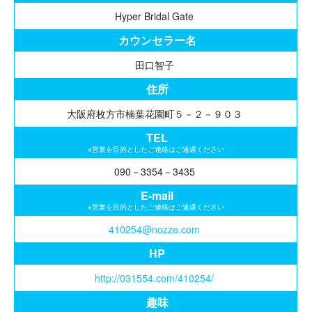
Hyper Bridal Gate
カウンセラー名
田口智子
住所
大阪府枚方市楠葉花園町５－２－９０３
TEL
※営業を目的としたご連絡はご遠慮ください
090－3354－3435
E-mail
※営業を目的としたご連絡はご遠慮ください
410254@nozze.com
HP
http://031554.com/410254/
趣味