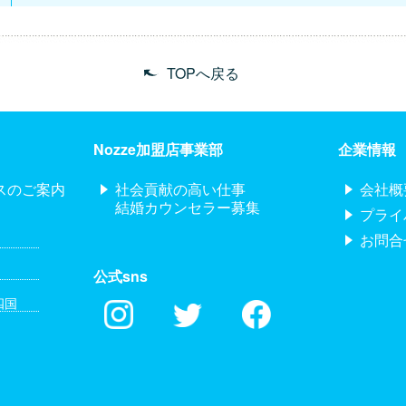
TOPへ戻る
Nozze加盟店事業部
企業情報
スのご案内
社会貢献の高い仕事
会社概
結婚カウンセラー募集
プライ
お問合
公式sns
四国