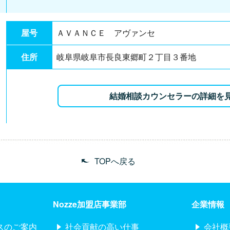
屋号
ＡＶＡＮＣＥ アヴァンセ
住所
岐阜県岐阜市長良東郷町２丁目３番地
結婚相談カウンセラーの詳細を
TOPへ戻る
Nozze加盟店事業部
企業情報
スのご案内
社会貢献の高い仕事
会社概