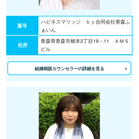
ハピネスマリッジ ｂｙ合同会社青森ふ
屋号
ぁいん
青森県青森市橋本2丁目19－11 ＡＭＳ
住所
ビル
結婚相談カウンセラーの詳細を見る