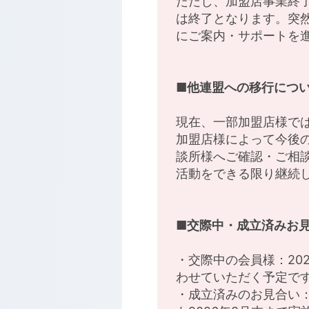
ただし、加盟店事業終了
は終了となります。突
にご案内・サポートを
■他連盟への移行につ
現在、一部加盟店様では
加盟店様によって今後
談所様へご確認・ご相
活動をできる限り継続
■交際中・成立済みお
・交際中の会員様：20
わせていただく予定で
・成立済みのお見合い：