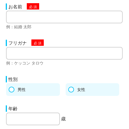
お名前
例：結婚 太郎
フリガナ
例：ケッコン タロウ
性別
男性
女性
年齢
歳