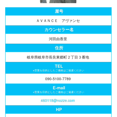
屋号
ＡＶＡＮＣＥ アヴァンセ
カウンセラー名
河田由香里
住所
岐阜県岐阜市長良東郷町２丁目３番地
TEL
※営業を目的としたご連絡はご遠慮ください
090-5100-7789
E-mail
※営業を目的としたご連絡はご遠慮ください
460118@nozze.com
HP