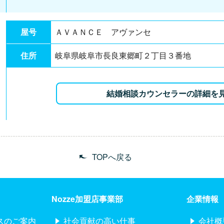
屋号
ＡＶＡＮＣＥ アヴァンセ
住所
岐阜県岐阜市長良東郷町２丁目３番地
結婚相談カウンセラーの詳細を
TOPへ戻る
Nozze加盟店事業部
企業情報
スのご案内
社会貢献の高い仕事
会社概