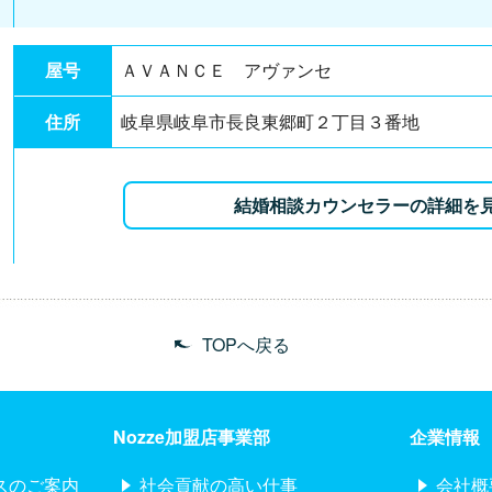
屋号
ＡＶＡＮＣＥ アヴァンセ
住所
岐阜県岐阜市長良東郷町２丁目３番地
結婚相談カウンセラーの詳細を
TOPへ戻る
Nozze加盟店事業部
企業情報
スのご案内
社会貢献の高い仕事
会社概